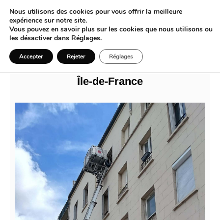
Nous utilisons des cookies pour vous offrir la meilleure
expérience sur notre site.
Vous pouvez en savoir plus sur les cookies que nous utilisons ou
les désactiver dans
Réglages
.
Yaka Louer Monte-Meubles : Un
Accepter
Rejeter
Réglages
Service de Location Fiable à Paris et en
Île-de-France