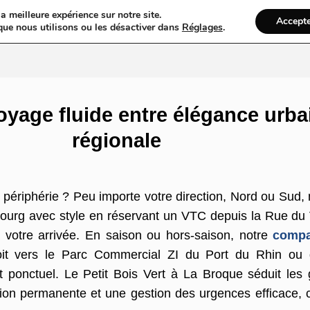
a meilleure expérience sur notre site.
Accept
ires & Blogs
Web
Taxi
VTC
Ambulance
Locations De Vo
que nous utilisons ou les désactiver dans
Réglages
.
yage fluide entre élégance urbai
régionale
périphérie ? Peu importe votre direction, Nord ou Sud,
ourg avec style en réservant un VTC depuis la Rue du
à votre arrivée. En saison ou hors-saison, notre
compa
oit vers le Parc Commercial ZI du Port du Rhin ou 
t ponctuel. Le Petit Bois Vert à La Broque séduit les
on permanente et une gestion des urgences efficace, c