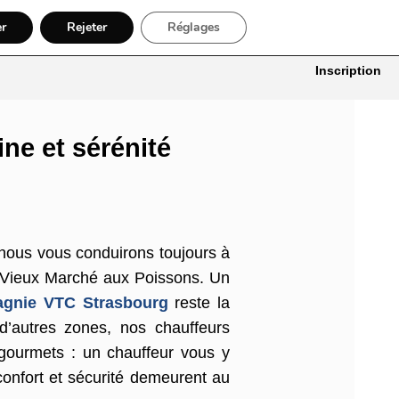
er
Rejeter
Réglages
itures
Bâtiment, Artisans & Électriciens
Déménageur
Divers
Inscription
ne et sérénité
 nous vous conduirons toujours à
 Vieux Marché aux Poissons. Un
gnie VTC Strasbourg
reste la
d’autres zones, nos chauffeurs
 gourmets : un chauffeur vous y
onfort et sécurité demeurent au