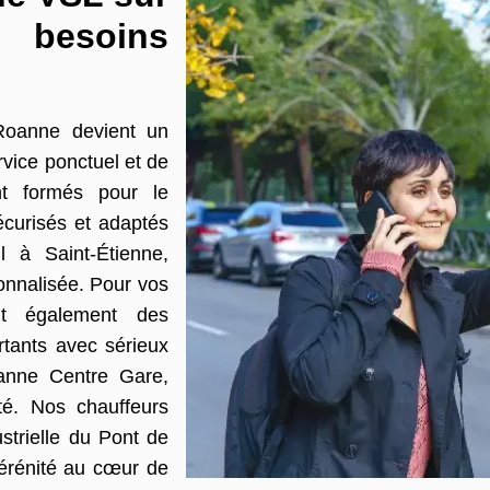
besoins
Roanne devient un
rvice ponctuel et de
nt formés pour le
sécurisés et adaptés
l à Saint-Étienne,
sonnalisée. Pour vos
ent également des
rtants avec sérieux
Roanne Centre Gare,
lté. Nos chauffeurs
trielle du Pont de
sérénité au cœur de