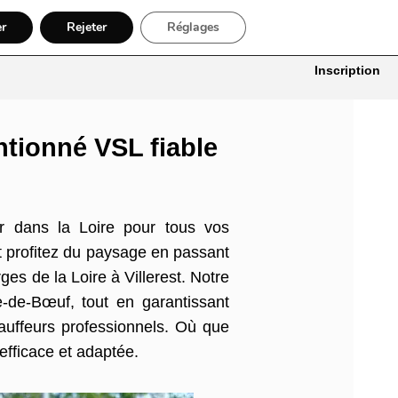
er
Rejeter
Réglages
itures
Bâtiment, Artisans & Électriciens
Déménageur
Divers
Inscription
ntionné VSL fiable
r dans la Loire pour tous vos
t profitez du paysage en passant
s de la Loire à Villerest. Notre
e-de-Bœuf, tout en garantissant
auffeurs professionnels. Où que
efficace et adaptée.