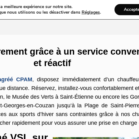
a meilleure expérience sur notre site.
Accept
ires & Blogs
Web
Taxi
VTC
Ambulance
Locations De Vo
que nous utilisons ou les désactiver dans
Réglages
.
trement grâce à un service conve
et réactif
 agréé CPAM
, disposez immédiatement d’un chauffeu
gue distance. Réservez, installez-vous confortablement e
 le Musée des Verts à Saint-Étienne ou encore les Gorge
nt-Georges-en-Couzan jusqu’à la Plage de Saint-Pierr
ces aux sports d’hiver sans contraintes grâce à nos ch
cher rapidement pour vous assurer une prise en charge 
né VSL sur