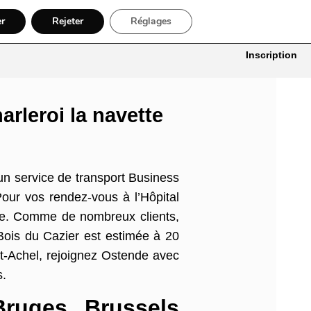
er
Rejeter
Réglages
itures
Bâtiment, Artisans & Électriciens
Déménageur
Divers
Inscription
arleroi la navette
un service de transport Business
our vos rendez-vous à l’Hôpital
esse. Comme de nombreux clients,
 Bois du Cazier est estimée à 20
t-Achel, rejoignez Ostende avec
s.
Bruges Brussels