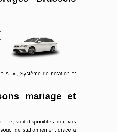
e
r
r
,
.
n
 de suivi, Système de notation et
isons mariage et
éphone, sont disponibles pour vos
 souci de stationnement grâce à