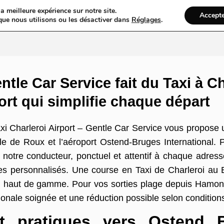
a meilleure expérience sur notre site.
Accept
ires & Blogs
Web
Taxi
VTC
Ambulance
Locations De Vo
que nous utilisons ou les désactiver dans
Réglages
.
ntle Car Service fait du Taxi à Ch
ort qui simplifie chaque départ
xi Charleroi Airport – Gentle Car Service vous propose 
 de Roux et l’aéroport Ostend-Bruges International. P
 à notre conducteur, ponctuel et attentif à chaque adr
ices personnalisés. Une course en Taxi de Charleroi au
ion haut de gamme. Pour vos sorties plage depuis Hamon
ionale soignée et une réduction possible selon condition
rt pratiques vers Ostend 