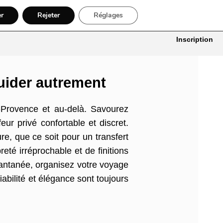
er
Rejeter
Réglages
itures
Bâtiment, Artisans & Électriciens
Déménageur
Divers
Inscription
uider autrement
Provence et au-delà. Savourez
eur privé confortable et discret.
e, que ce soit pour un transfert
eté irréprochable et de finitions
antanée, organisez votre voyage
iabilité et élégance sont toujours