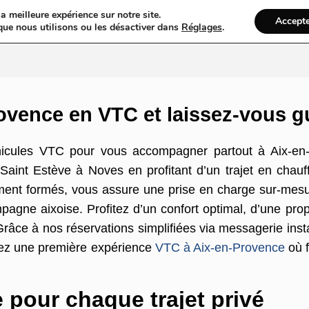
a meilleure expérience sur notre site.
Accept
ires & Blogs
Web
Taxi
VTC
Ambulance
Locations De Vo
que nous utilisons ou les désactiver dans
Réglages
.
ovence en VTC et laissez-vous g
icules VTC pour vous accompagner partout à Aix-en-
 Saint Estève à Noves en profitant d’un trajet en chauff
ement formés, vous assure une prise en charge sur-mesur
gne aixoise. Profitez d’un confort optimal, d’une propr
âce à nos réservations simplifiées via messagerie inst
vez une première expérience
VTC à Aix-en-Provence
où f
 pour chaque trajet privé