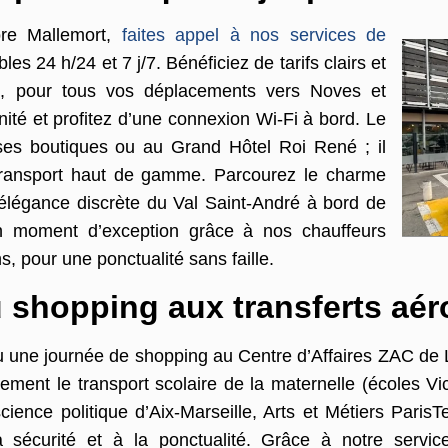
ore Mallemort,
faites appel à nos services de
les 24 h/24 et 7 j/7. Bénéficiez de tarifs clairs et
és, pour tous vos déplacements vers Noves et
té et profitez d’une connexion Wi-Fi à bord. Le
ses boutiques ou au Grand Hôtel Roi René ; il
 transport haut de gamme. Parcourez le charme
’élégance discrète du Val Saint-André à bord de
n moment d’exception grâce à nos chauffeurs
ns, pour une ponctualité sans faille.
 shopping aux transferts aér
u une journée de shopping au Centre d’Affaires ZAC de L
lement le transport scolaire de la maternelle (écoles 
cience politique d’Aix-Marseille, Arts et Métiers Pari
a sécurité et à la ponctualité. Grâce à notre servic