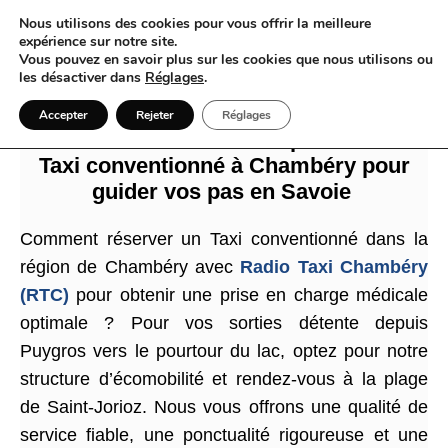
Nous utilisons des cookies pour vous offrir la meilleure
expérience sur notre site.
Vous pouvez en savoir plus sur les cookies que nous utilisons ou
les désactiver dans
Réglages
.
Quand la majesté des sommets alpins
Accepter
Rejeter
Réglages
s’accorde avec la fluidité parfaite d’un
Taxi conventionné à Chambéry pour
guider vos pas en Savoie
Comment réserver un Taxi conventionné dans la
région de Chambéry avec
Radio Taxi Chambéry
(RTC)
pour obtenir une prise en charge médicale
optimale ? Pour vos sorties détente depuis
Puygros vers le pourtour du lac, optez pour notre
structure d’écomobilité et rendez-vous à la plage
de Saint-Jorioz. Nous vous offrons une qualité de
service fiable, une ponctualité rigoureuse et une