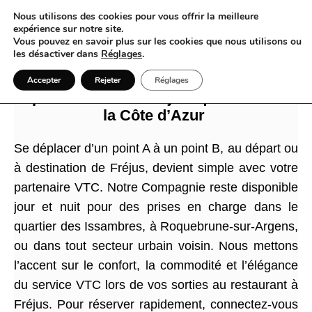
Nous utilisons des cookies pour vous offrir la meilleure
expérience sur notre site.
Vous pouvez en savoir plus sur les cookies que nous utilisons ou
les désactiver dans
Réglages
.
Fréjus en VTC devient le point de
Accepter
Rejeter
Réglages
départ discret des trajets qui traversent
la Côte d’Azur
Se déplacer d’un point A à un point B, au départ ou
à destination de Fréjus, devient simple avec votre
partenaire VTC. Notre Compagnie reste disponible
jour et nuit pour des prises en charge dans le
quartier des Issambres, à Roquebrune-sur-Argens,
ou dans tout secteur urbain voisin. Nous mettons
l’accent sur le confort, la commodité et l’élégance
du service VTC lors de vos sorties au restaurant à
Fréjus. Pour réserver rapidement, connectez-vous